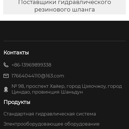
Поставщики гидравлического
резинового шланга
Контакты
+86-13969899338
17664044110@163.com
№ 98, проспект Хайер, город Цзяочжоу, город
Циндао, провинция Шаньдун
Продукты
Стандартная гидравлическая система
Электрооборудовающее оборудование