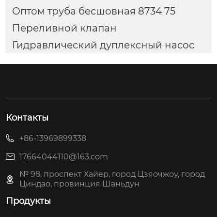
Оптом труба бесшовная 8734 75
Переливной клапан
Гидравлический дуплексный насос
Контакты
+86-13969899338
17664044110@163.com
№ 98, проспект Хайер, город Цзяочжоу, город
Циндао, провинция Шаньдун
Продукты