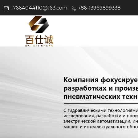
17664044110@163.com
+86-13969899338