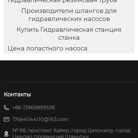
Производители шлангов для
гидравлических насосов
Купить Гидравлическая станция
станка
Цена лопастного насоса
Контакты
+86-13969899338
17664044110@163.com
№ 98, проспект Хайер, город Цзяочжоу, город
Циндао, провинция Шаньдун