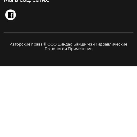
Мы в соц. сетях:

Авторские права © ООО Циндао Байши Чэн Гидравлические
Технологии Применение