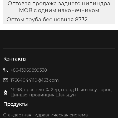
Оптовая продажа заднего цилиндра
MOB с одним наконечником
Оптом труба бесшовная 8732
Контакты
+86-13969899338
17664044110@163.com
№ 98, проспект Хайер, город Цзяочжоу, город
Циндао, провинция Шаньдун
Продукты
Стандартная гидравлическая система