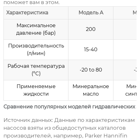
поможет вам в этом.
Характеристика
Модель A
Мо
Максимальное
200
давление (бар)
Производительность
15-40
(л/мин)
Рабочая температура
-20 to 80
-3
(°C)
Применяемые
Минеральное
Мине
жидкости
масло
синт
Сравнение популярных моделей гидравлических з
Источник данных:
Данные по характеристикам
насосов взяты из общедоступных каталогов
производителей, например, Parker Hannifin