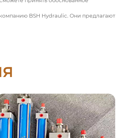
 сможете принять обоснованное
а компанию
BSH Hydraulic
. Они предлагают
ия