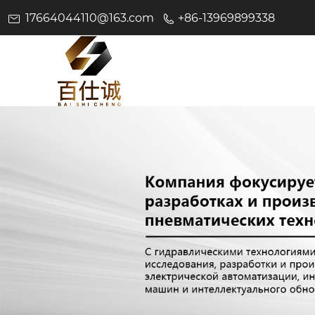
17664044110@163.com
+86-13969899338