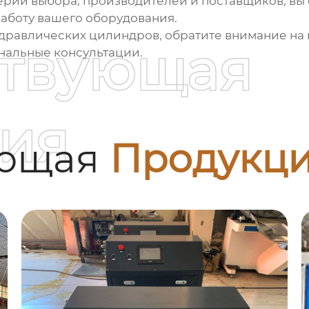
ерии выбора, производителей и поставщиков, вы
аботу вашего оборудования.
дравлических цилиндров
, обратите внимание н
ствующая
альные консультации.
ия
ующая
Продукц