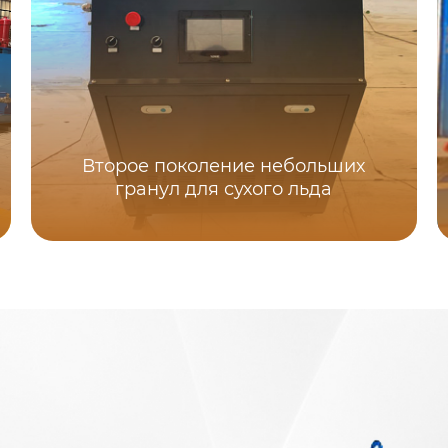
Второе поколение небольших
гранул для сухого льда