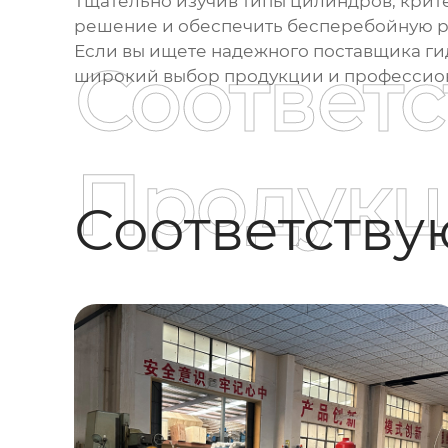
Тщательно изучив типы цилиндров, крит
решение и обеспечить бесперебойную р
Если вы ищете надежного поставщика
ги
Соответ
широкий выбор продукции и профессион
Продукц
Соответств