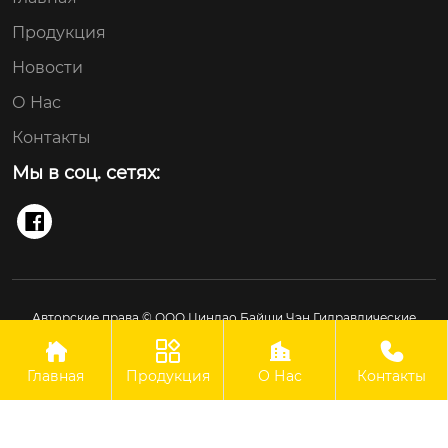
Продукция
Новости
О Нас
Контакты
Мы в соц. сетях:

Авторские права © ООО Циндао Байши Чэн Гидравлические
Технологии Применение




Главная
Продукция
О Нас
Контакты