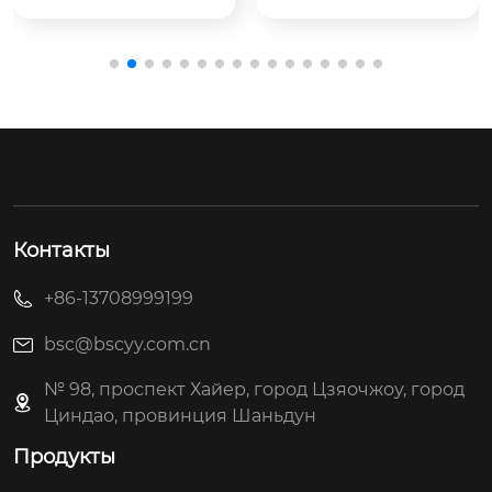
	Цилиндр с задн
	Высокопроизво
им фланем HOB - эт
дительный электро
о гидравлический ц
магнитный реверси
илиндр, закреплен...
вный клапан, разум
на...
Контакты
+86-13708999199
bsc@bscyy.com.cn
№ 98, проспект Хайер, город Цзяочжоу, город
Циндао, провинция Шаньдун
Продукты