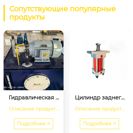
Сопутствующие популярные
продукты
Цилиндр заднего
Электромагнитны
 фланга HOB
й реверсивный кл
Описание продукта

Описание продукта

апан
Подробнее 🡥
Подробнее 🡥